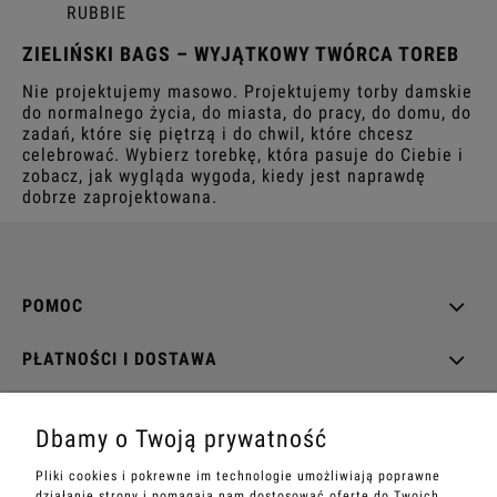
RUBBIE
ZIELIŃSKI BAGS – WYJĄTKOWY TWÓRCA TOREB
Nie projektujemy masowo. Projektujemy torby damskie
do normalnego życia, do miasta, do pracy, do domu, do
zadań, które się piętrzą i do chwil, które chcesz
celebrować. Wybierz torebkę, która pasuje do Ciebie i
zobacz, jak wygląda wygoda, kiedy jest naprawdę
dobrze zaprojektowana.
POMOC
PŁATNOŚCI I DOSTAWA
INFORMACJE
Dbamy o Twoją prywatność
O NAS
Pliki cookies i pokrewne im technologie umożliwiają poprawne
działanie strony i pomagają nam dostosować ofertę do Twoich