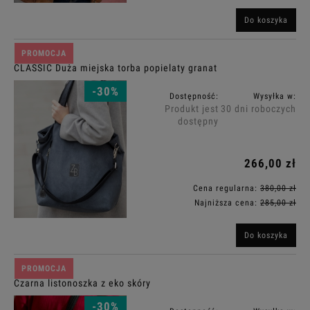
Do koszyka
PROMOCJA
CLASSIC Duża miejska torba popielaty granat
-30%
Dostępność:
Wysyłka w:
Produkt jest
30 dni roboczych
dostępny
266,00 zł
Cena regularna:
380,00 zł
Najniższa cena:
285,00 zł
Do koszyka
PROMOCJA
Czarna listonoszka z eko skóry
-30%