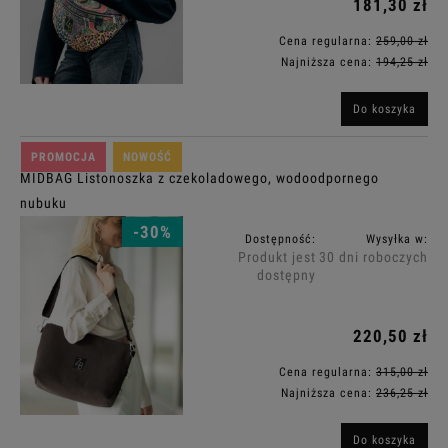
181,30 zł
Cena regularna:
259,00 zł
Najniższa cena:
194,25 zł
Do koszyka
PROMOCJA
NOWOŚĆ
MIDBAG Listonoszka z czekoladowego, wodoodpornego
nubuku
-30%
Dostępność:
Wysyłka w:
Produkt jest
30 dni roboczych
dostępny
220,50 zł
Cena regularna:
315,00 zł
Najniższa cena:
236,25 zł
Do koszyka