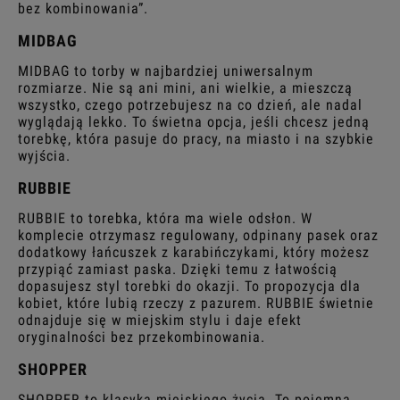
bez kombinowania”.
MIDBAG
MIDBAG to torby w najbardziej uniwersalnym
rozmiarze. Nie są ani mini, ani wielkie, a mieszczą
wszystko, czego potrzebujesz na co dzień, ale nadal
wyglądają lekko. To świetna opcja, jeśli chcesz jedną
torebkę, która pasuje do pracy, na miasto i na szybkie
wyjścia.
RUBBIE
RUBBIE to torebka, która ma wiele odsłon. W
komplecie otrzymasz regulowany, odpinany pasek oraz
dodatkowy łańcuszek z karabińczykami, który możesz
przypiąć zamiast paska. Dzięki temu z łatwością
dopasujesz styl torebki do okazji. To propozycja dla
kobiet, które lubią rzeczy z pazurem. RUBBIE świetnie
odnajduje się w miejskim stylu i daje efekt
oryginalności bez przekombinowania.
SHOPPER
SHOPPER to klasyka miejskiego życia. To pojemna