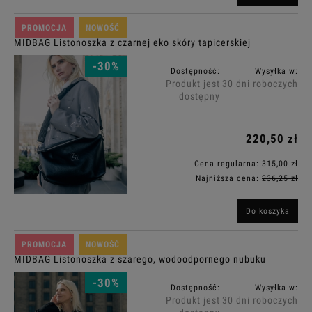
PROMOCJA
NOWOŚĆ
MIDBAG Listonoszka z czarnej eko skóry tapicerskiej
-30%
Dostępność:
Wysyłka w:
Produkt jest
30 dni roboczych
dostępny
220,50 zł
Cena regularna:
315,00 zł
Najniższa cena:
236,25 zł
Do koszyka
PROMOCJA
NOWOŚĆ
MIDBAG Listonoszka z szarego, wodoodpornego nubuku
-30%
Dostępność:
Wysyłka w:
Produkt jest
30 dni roboczych