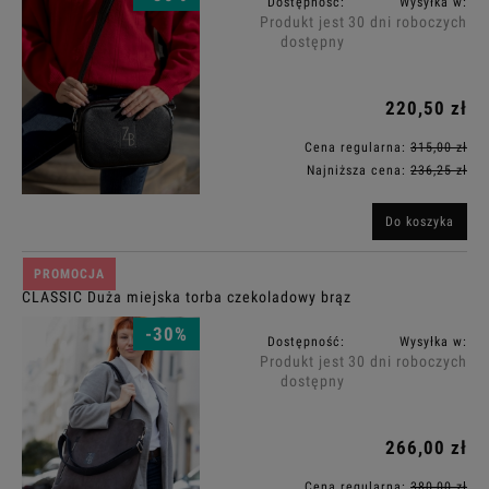
Dostępność:
Wysyłka w:
Produkt jest
30 dni roboczych
dostępny
220,50 zł
Cena regularna:
315,00 zł
Najniższa cena:
236,25 zł
Do koszyka
PROMOCJA
CLASSIC Duża miejska torba czekoladowy brąz
-30%
Dostępność:
Wysyłka w:
Produkt jest
30 dni roboczych
dostępny
266,00 zł
Cena regularna:
380,00 zł