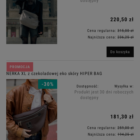
dostępny
220,50 zł
Cena regularna:
315,00 zł
Najniższa cena:
236,25 zł
Do koszyka
PROMOCJA
NERKA XL z czekoladowej eko skóry HIPER BAG
-30%
Dostępność:
Wysyłka w:
Produkt jest
30 dni roboczych
dostępny
181,30 zł
Cena regularna:
259,00 zł
Najniższa cena:
194,25 zł