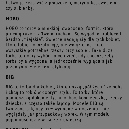
Łatwo je zestawić z płaszczem, marynarką, swetrem
czy sukienką.
HOBO
HOBO to torby o miękkiej, swobodnej formie, które
pracują razem z Twoim ruchem. Są wygodne, kobiece i
bardzo „miejskie”. Świetne nadają się dla tych kobiet,
które lubią nonszalancję, ale wciąż chcą mieć
wszystkie potrzebne rzeczy przy sobie . Taka duża
torba to dobry wybór na co dzień, gdy chcesz, żeby
torba była wygodna, a jednocześnie wyglądała jak
przemyślany element stylizacji.
BIG
BIG to torba dla kobiet, które noszą „pół życia” ze sobą
i chcą to robić w dobrym stylu. To torby, które
pomieszczą dokumenty, lunchbox, kosmetyczkę, rzeczy
dziecka, a często także laptop. Modele BIG są
tworzone tak, aby były wygodne w noszeniu i nie
wyglądały jak przypadkowy worek. W tym modelu
pojemność idzie w parze z estetyką.