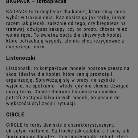
BAGPACK – torboplecak
BAGPACK to torboplecak dla kobiet, które chcą mieć
wybór w trakcie dnia. Raz nosisz go jak torbę, innym
razem jak plecak, zależnie od tego, czy biegniesz na
tramwaj, dźwigasz zakupy, czy po prostu chcesz mieć
wolne ręce. To świetna opcja dla aktywnych kobiet,
które potrzebują wygody, ale nie chcą rezygnować z
miejskiego looku.
Listonoszki
Listonoszki to kompaktowe modele noszone często na
skos, idealne dla kobiet, które cenią prostotę i
organizację. Sprawdzają się w pracy, na szybkie
wyjścia, na spotkania i wtedy, gdy nie chcesz dźwigać
dużej torby. Dobrze dobrana listonoszka damska
potrafi zastąpić kilka innych modeli, bo pasuje do
większości stylizacji i sytuacji.
CIRCLE
CIRCLE to torby damskie o charakterystycznym,
okrągłym kształcie. Są trochę jak ozdoba, a trochę jak
funkcjonalny dodatek. To propozycja dla kobiet, które