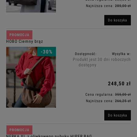
Najniższa cena:
285,00 zł
Do koszyka
PROMOCJA
HOBO Ciemny brąz
-30%
Dostępność:
Wysyłka w:
Produkt jest
30 dni roboczych
dostępny
248,50 zł
Cena regularna:
355,00 zł
Najniższa cena:
266,25 zł
Do koszyka
PROMOCJA
NERKA XL z oliwkowego nubuku HIPER BAG