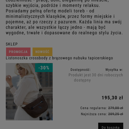
szybkie wyjścia, podróże i momenty relaksu.
Posiadamy pełną ofertę modeli toreb - od
minimalistycznych klasyków, przez formy miejskie i
pojemne, aż po rzeczy z pazurem. Każda linia ma swój
charakter, ale wszystkie łączy jedno - mają być
wygodne, trwałe i dopasowane do realnego stylu życia.
SKLEP
PROMOCJA
NOWOŚĆ
Listonoszka crossbody z brązowego nubuku tapicerskiego
-30%
Dostępność:
Wysyłka w:
Produkt jest
30 dni roboczych
dostępny
195,30 zł
Cena regularna:
279,00 zł
Najniższa cena:
209,25 zł
Do koszyka