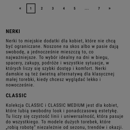
«
»
1
2
3
4
5
...
7
NERKI
Nerki to miejskie dodatki dla kobiet, które nie chcą
być ograniczane. Noszone na skos albo w pasie dają
swobodę, a jednocześnie mieszczą to, co
najważniejsze. To wybór idealny na dni w biegu,
spacery, zakupy, podróże i wszystkie sytuacje, w
których liczy się szybki dostęp i komfort. Nerki
damskie są też świetną alternatywą dla klasycznej
małej torebki, kiedy chcesz wyglądać lekko i
nowocześnie.
CLASSIC
Kolekcja CLASSIC i CLASSIC MEDIUM jest dla kobiet,
które lubią swobodny look i ponadczasową estetykę.
Tu liczy się czystość linii i uniwersalność, która pasuje
do wszystkiego. To modele dużych torebek, które
„robią robotę” niezależnie od sezonu, trendów i okazji.