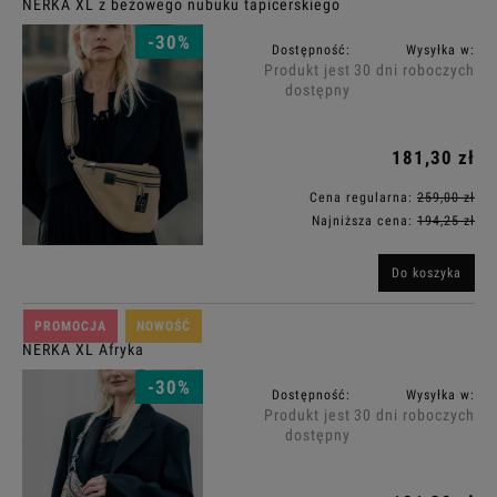
NERKA XL z beżowego nubuku tapicerskiego
-30%
Dostępność:
Wysyłka w:
Produkt jest
30 dni roboczych
dostępny
181,30 zł
Cena regularna:
259,00 zł
Najniższa cena:
194,25 zł
Do koszyka
PROMOCJA
NOWOŚĆ
NERKA XL Afryka
-30%
Dostępność:
Wysyłka w:
Produkt jest
30 dni roboczych
dostępny