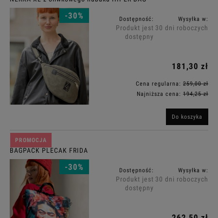
-30%
Dostępność:
Wysyłka w:
Produkt jest
30 dni roboczych
dostępny
181,30 zł
Cena regularna:
259,00 zł
Najniższa cena:
194,25 zł
Do koszyka
PROMOCJA
BAGPACK PLECAK FRIDA
-30%
Dostępność:
Wysyłka w:
Produkt jest
30 dni roboczych
dostępny
262,50 zł