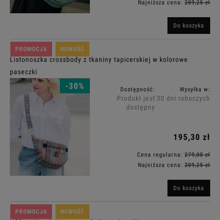
Najniższa cena:
209,25 zł
Do koszyka
PROMOCJA
NOWOŚĆ
Listonoszka crossbody z tkaniny tapicerskiej w kolorowe
paseczki
-30%
Dostępność:
Wysyłka w:
Produkt jest
30 dni roboczych
dostępny
195,30 zł
Cena regularna:
279,00 zł
Najniższa cena:
209,25 zł
Do koszyka
PROMOCJA
NOWOŚĆ