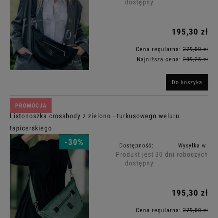
dostępny
195,30 zł
Cena regularna:
279,00 zł
Najniższa cena:
209,25 zł
Do koszyka
PROMOCJA
Listonoszka crossbody z zielono - turkusowego weluru
tapicerskiego
-30%
Dostępność:
Wysyłka w:
Produkt jest
30 dni roboczych
dostępny
195,30 zł
Cena regularna:
279,00 zł