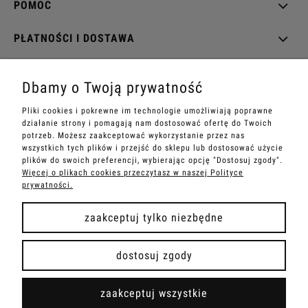
POMOC
PŁATNOŚCI I DOSTAWA
INFORMACJE
Dbamy o Twoją prywatność
O NAS
Pliki cookies i pokrewne im technologie umożliwiają poprawne
działanie strony i pomagają nam dostosować ofertę do Twoich
potrzeb. Możesz zaakceptować wykorzystanie przez nas
wszystkich tych plików i przejść do sklepu lub dostosować użycie
plików do swoich preferencji, wybierając opcję "Dostosuj zgody".
Więcej o plikach cookies przeczytasz w naszej Polityce
zielinskibags - wszelkie prawa zastrzeżone
prywatności.
zaakceptuj tylko niezbędne
pokaż pełną wersję strony
dostosuj zgody
Sklep internetowy Shoper Premium
zaakceptuj wszystkie