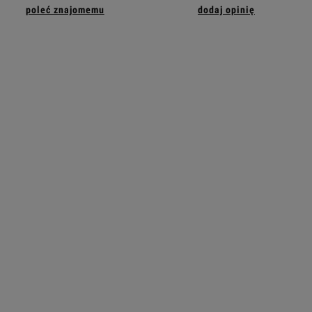
poleć znajomemu
dodaj opinię