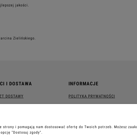
lepszej jakości.
arcina Zielińskiego.
CI I DOSTAWA
INFORMACJE
SZT DOSTAWY
POLITYKA PRYWATNOŚCI
ie strony i pomagają nam dostosować ofertę do Twoich potrzeb. Możesz zaakc
 opcję "Dostosuj zgody".