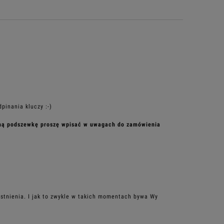
pinania kluczy :-)
raną podszewkę proszę wpisać w uwagach do zamówienia
istnienia. I jak to zwykle w takich momentach bywa Wy