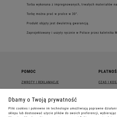
Torba wykonana z impregnowanych, trwałych materiałów naj
Torbę można prać w pralce w 30°.
Produkt objęty jest dwuletnią gwarancją.
Zaprojektowany i uszyty ręcznie w Polsce przez kaletnika M
POMOC
PŁATNOŚ
ZWROTY I REKLAMACJE
CZAS I KO
REGULAMIN
Dbamy o Twoją prywatność
Pliki cookies i pokrewne im technologie umożliwiają poprawne działan
sklepu lub dostosować użycie plików do swoich preferencji, wybierając