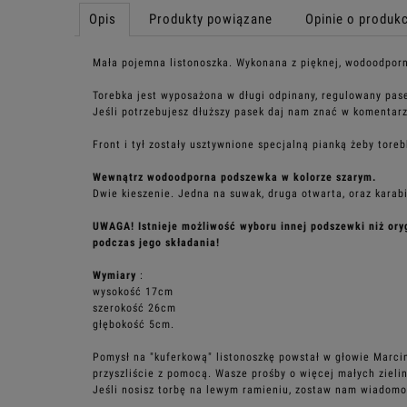
Opis
Produkty powiązane
Opinie o produkc
Mała pojemna listonoszka. Wykonana z pięknej, wodoodporn
Torebka jest wyposażona w długi odpinany, regulowany pas
Jeśli potrzebujesz dłuższy pasek daj nam znać w komentarzu
Front i tył zostały usztywnione specjalną pianką żeby tore
Wewnątrz wodoodporna podszewka w kolorze szarym.
Dwie kieszenie. Jedna na suwak, druga otwarta, oraz karabi
UWAGA! Istnieje możliwość wyboru innej podszewki niż or
podczas jego składania!
Wymiary
:
wysokość 17cm
szerokość 26cm
głębokość 5cm.
Pomysł na "kuferkową" listonoszkę powstał w głowie Marcin
przyszliście z pomocą. Wasze prośby o więcej małych zielin
Jeśli nosisz torbę na lewym ramieniu, zostaw nam wiadomo