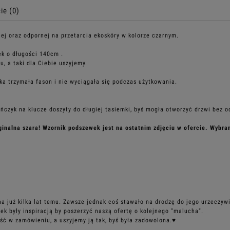
ie (0)
ej oraz odpornej na przetarcia ekoskóry w kolorze czarnym.
ek o długości 140cm .
, a taki dla Ciebie uszyjemy.
bka trzymała fason i nie wyciągała się podczas użytkowania.
ńczyk na klucze doszyty do długiej tasiemki, byś mogła otworzyć drzwi bez od
yginalna szara! Wzornik podszewek jest na ostatnim zdjęciu w ofercie. Wyb
a już kilka lat temu. Zawsze jednak coś stawało na drodzę do jego urzeczyw
ek były inspiracją by poszerzyć naszą ofertę o kolejnego "malucha".
ść w zamówieniu, a uszyjemy ją tak, byś była zadowolona.♥