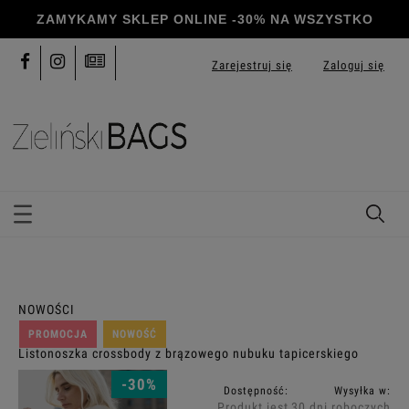
Zarejestruj się
Zaloguj się
NOWOŚCI
PROMOCJA
NOWOŚĆ
Listonoszka crossbody z brązowego nubuku tapicerskiego
-30%
Dostępność:
Wysyłka w:
Produkt jest
30 dni roboczych