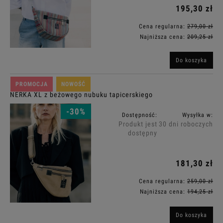
195,30 zł
Cena regularna:
279,00 zł
Najniższa cena:
209,25 zł
Do koszyka
PROMOCJA
NOWOŚĆ
NERKA XL z beżowego nubuku tapicerskiego
-30%
Dostępność:
Wysyłka w:
Produkt jest
30 dni roboczych
dostępny
181,30 zł
Cena regularna:
259,00 zł
Najniższa cena:
194,25 zł
Do koszyka