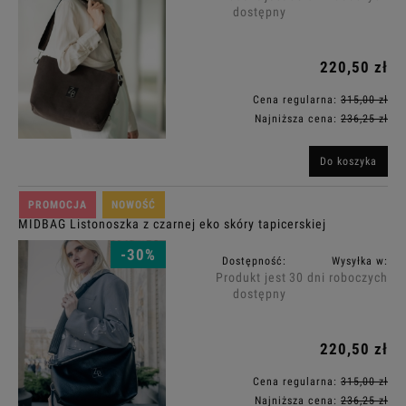
dostępny
220,50 zł
Cena regularna:
315,00 zł
Najniższa cena:
236,25 zł
Do koszyka
PROMOCJA
NOWOŚĆ
MIDBAG Listonoszka z czarnej eko skóry tapicerskiej
-30%
Dostępność:
Wysyłka w:
Produkt jest
30 dni roboczych
dostępny
220,50 zł
Cena regularna:
315,00 zł
Najniższa cena:
236,25 zł