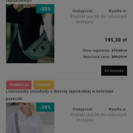
tapicerskiego
-30%
Dostępność:
Wysyłka w:
Produkt jest
30 dni roboczych
dostępny
195,30 zł
Cena regularna:
279,00 zł
Najniższa cena:
209,25 zł
Do koszyka
PROMOCJA
NOWOŚĆ
Listonoszka crossbody z tkaniny tapicerskiej w kolorowe
paseczki
-30%
Dostępność:
Wysyłka w:
Produkt jest
30 dni roboczych
dostępny