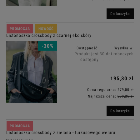
Do koszyka
PROMOCJA
NOWOŚĆ
Listonoszka crossbody z czarnej eko skóry
-30%
Dostępność:
Wysyłka w:
Produkt jest
30 dni roboczych
dostępny
195,30 zł
Cena regularna:
279,00 zł
Najniższa cena:
209,25 zł
Do koszyka
PROMOCJA
Listonoszka crossbody z zielono - turkusowego weluru