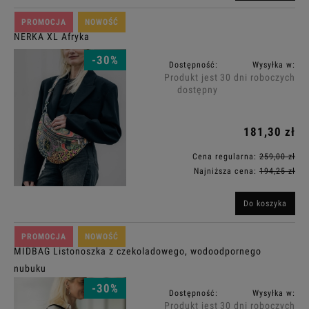
PROMOCJA
NOWOŚĆ
NERKA XL Afryka
-30%
Dostępność:
Wysyłka w:
Produkt jest
30 dni roboczych
dostępny
181,30 zł
Cena regularna:
259,00 zł
Najniższa cena:
194,25 zł
Do koszyka
PROMOCJA
NOWOŚĆ
MIDBAG Listonoszka z czekoladowego, wodoodpornego
nubuku
-30%
Dostępność:
Wysyłka w:
Produkt jest
30 dni roboczych