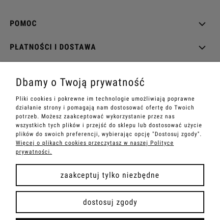
POMOC
PŁATNOŚCI I DOSTAWA
INFORMACJE
Dbamy o Twoją prywatność
O NAS
Pliki cookies i pokrewne im technologie umożliwiają poprawne
działanie strony i pomagają nam dostosować ofertę do Twoich
potrzeb. Możesz zaakceptować wykorzystanie przez nas
wszystkich tych plików i przejść do sklepu lub dostosować użycie
plików do swoich preferencji, wybierając opcję "Dostosuj zgody".
Więcej o plikach cookies przeczytasz w naszej Polityce
zielinskibags - wszelkie prawa zastrzeżone
prywatności.
zaakceptuj tylko niezbędne
pokaż pełną wersję strony
dostosuj zgody
Sklep internetowy Shoper Premium