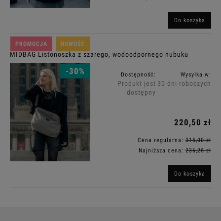
Do koszyka
PROMOCJA
NOWOŚĆ
MIDBAG Listonoszka z szarego, wodoodpornego nubuku
-30%
Dostępność:
Wysyłka w:
Produkt jest
30 dni roboczych
dostępny
220,50 zł
Cena regularna:
315,00 zł
Najniższa cena:
236,25 zł
Do koszyka