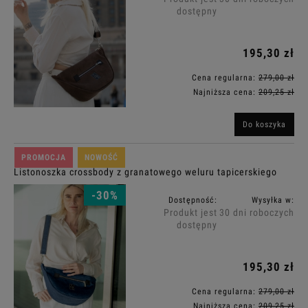
dostępny
195,30 zł
Cena regularna:
279,00 zł
Najniższa cena:
209,25 zł
Do koszyka
PROMOCJA
NOWOŚĆ
Listonoszka crossbody z granatowego weluru tapicerskiego
-30%
Dostępność:
Wysyłka w:
Produkt jest
30 dni roboczych
dostępny
195,30 zł
Cena regularna:
279,00 zł
Najniższa cena:
209,25 zł