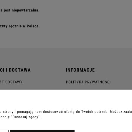
ka jest niepowtarzalna.
szyty ręcznie w Polsce.
CI I DOSTAWA
INFORMACJE
SZT DOSTAWY
POLITYKA PRYWATNOŚCI
ie strony i pomagają nam dostosować ofertę do Twoich potrzeb. Możesz zaakc
 opcję "Dostosuj zgody".