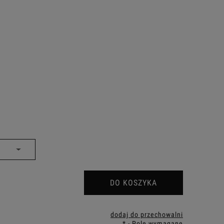
DO KOSZYKA
dodaj do przechowalni
*
- Pole wymagane