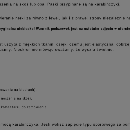
oszenia na skos lub oba. Paski przypinane są na karabińczyki.
eranie nerki za równo z lewej, jak i z prawej strony niezależnie na
ryginalna niebieska! Wzornik podszewek jest na ostatnim zdjęciu w ofer
szyta z miękkich tkanin, dzięki czemu jest elastyczna, dobrze pr
usimy. Nieskromnie mówiąc uważamy, że wyszła świetnie.
oszenia na biodrach).
 noszenia na skos).
w komentarzu do zamówienia.
mocą karabińczyka. Jeśli wolisz zapięcie typu sportowego za po