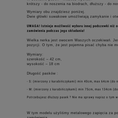
krótszy - do noszenia na biodrach, dłuższy - do n
Wymiary obu znajdziesz poniżej.
Dwie główki suwakowe umożliwiają zamykanie i otwi
UWAGA! Istnieje możliwość wyboru innej podszewki niż o
zamówienia podczas jego składania!
Wielka nerka jest owocem Waszych oczekiwań. Jest u
pozycji. O tym, że jest pojemna pisać chyba nie m
Wymiary:
szerokość – 42 cm,
wysokość – 18 cm
Długość pasków :
- S: (mierzony z karabińczykami) min 40cm, max 64cm (do n
- M: (mierzony z karabińczykami) min 75cm, max 134cm (do
Potrzebujesz dłuższy pasek ? Nie ma sprawy napisz o tym 
W tym modelu użyliśmy metalowego zapięcia za po
zamówienia.