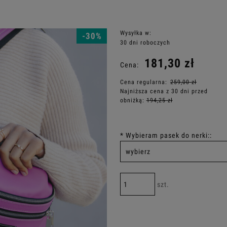
Wysyłka w:
-30%
30 dni roboczych
181,30 zł
Cena:
Cena regularna:
259,00 zł
Najniższa cena z 30 dni przed
obniżką:
194,25 zł
*
Wybieram pasek do nerki::
szt.