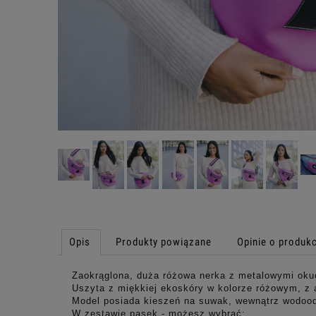
Opis
Produkty powiązane
Opinie o produkc
Zaokrąglona, duża różowa nerka z metalowymi oku
Uszyta z miękkiej ekoskóry w kolorze różowym, z ap
Model posiada kieszeń na suwak, wewnątrz wodoodp
W zestawie pasek - możesz wybrać: