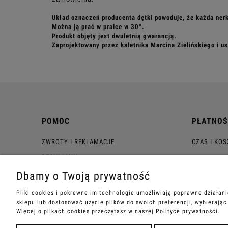
Układ oznaczeń producenta dętki powoduje, że każda ner
Można ją prać w pralce w 30°.
Produkt objęty jest dwuletnią gwarancją.
Zaprojektowany przez kaletnika Marcina Zielińskiego i u
POMOC
PŁATNOŚ
ZWROTY I REKLAMACJE
CZAS I KO
REGULAMIN
Dbamy o Twoją prywatność
Pliki cookies i pokrewne im technologie umożliwiają poprawne działan
sklepu lub dostosować użycie plików do swoich preferencji, wybierając
Więcej o plikach cookies przeczytasz w naszej Polityce prywatności.
zielinskibags - wszelkie prawa zastrzeżone