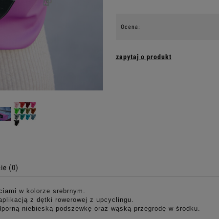
Ocena:
zapytaj o produkt
ie (0)
ciami w kolorze srebrnym.
likacją z dętki rowerowej z upcyclingu.
orną niebieską podszewkę oraz wąską przegrodę w środku.