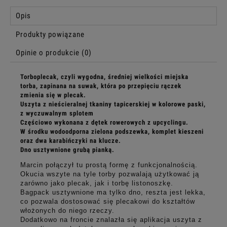
Opis
Produkty powiązane
Opinie o produkcie (0)
Torboplecak, czyli
wygodna, średniej wielkości miejska
torba, zapinana na suwak, która po przepięciu rączek
zmienia się w plecak.
Uszyta
z nieścieralnej tkaniny tapicerskiej w kolorowe paski,
z wyczuwalnym splotem
Częściowo wykonana z dętek rowerowych z upcyclingu.
W środku wodoodporna zielona podszewka, komplet kieszeni
oraz dwa karabińczyki na klucze.
Dno usztywnione grubą pianką.
Marcin połączył tu prostą formę z funkcjonalnością.
Okucia wszyte na tyle torby pozwalają użytkować ją
zarówno jako plecak, jak i torbę listonoszkę.
Bagpack usztywnione ma tylko dno, reszta jest lekka,
co pozwala dostosować się plecakowi do kształtów
włożonych do niego rzeczy.
Dodatkowo na froncie znalazła się aplikacja uszyta z