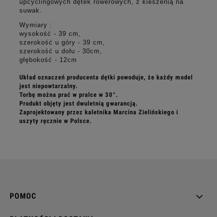
upcyclingowych dętek rowerowych, z kieszenią na
suwak.
Wymiary :
wysokość - 39 cm,
szerokość u góry - 39 cm,
szerokość u dołu - 30cm,
głębokość - 12cm
Układ oznaczeń producenta dętki powoduje, że każdy model
jest niepowtarzalny.
Torbę można prać w pralce w 30°.
Produkt objęty jest dwuletnią gwarancją.
Zaprojektowany przez kaletnika Marcina Zielińskiego i
uszyty ręcznie w Polsce.
POMOC