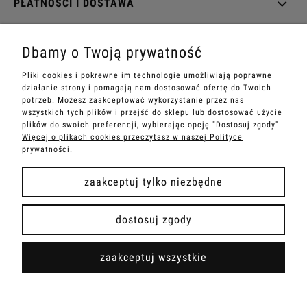
PŁATNOŚCI I DOSTAWA
INFORMACJE
Dbamy o Twoją prywatność
O NAS
Pliki cookies i pokrewne im technologie umożliwiają poprawne
działanie strony i pomagają nam dostosować ofertę do Twoich
potrzeb. Możesz zaakceptować wykorzystanie przez nas
wszystkich tych plików i przejść do sklepu lub dostosować użycie
plików do swoich preferencji, wybierając opcję "Dostosuj zgody".
Więcej o plikach cookies przeczytasz w naszej Polityce
zielinskibags - wszelkie prawa zastrzeżone
prywatności.
zaakceptuj tylko niezbędne
pokaż pełną wersję strony
dostosuj zgody
Sklep internetowy Shoper Premium
zaakceptuj wszystkie