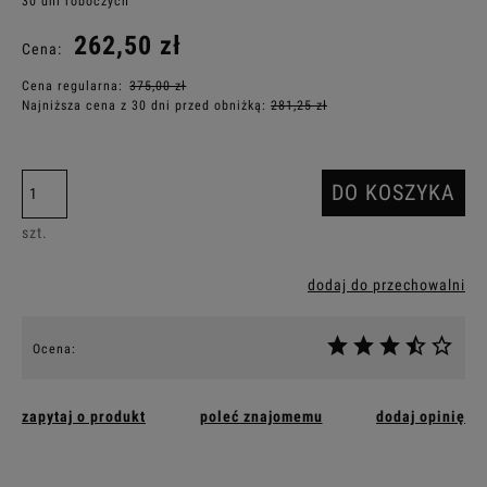
30 dni roboczych
262,50 zł
Cena:
Cena regularna:
375,00 zł
Najniższa cena z 30 dni przed obniżką:
281,25 zł
DO KOSZYKA
szt.
dodaj do przechowalni
Ocena:
zapytaj o produkt
poleć znajomemu
dodaj opinię